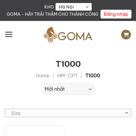
Skip
KHO
to
Đăng nhập
GOMA - HÃY TRẢI THẢM CHO THÀNH CÔNG
content
T1000
Home
/
HM-CPT
/
T1000
Size