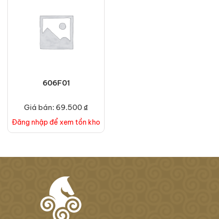
606F01
Giá bán: 69.500 ₫
Đăng nhập để xem tồn kho