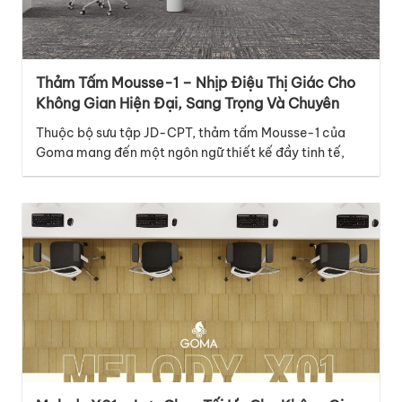
Thảm Tấm Mousse-1 – Nhịp Điệu Thị Giác Cho
Không Gian Hiện Đại, Sang Trọng Và Chuyên
Nghiệp
Thuộc bộ sưu tập JD-CPT, thảm tấm Mousse-1 của
Goma mang đến một ngôn ngữ thiết kế đầy tinh tế,
hiện đại và giàu cảm xúc, phù hợp với nhiều không
gian thương mại cao cấp. Điểm nổi bật của mã thảm
Mousse-1 nằm ở thiết kế graphic với những đường vân
dọc đan xen…