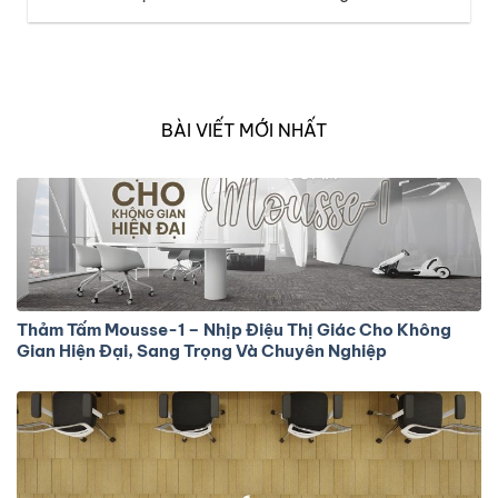
tưởng chừng nhỏ như bề mặt sàn. Thuộc bộ sưu tập
Melody, mã thảm Forest-02 mang đến cảm giác tươi
mới và năng động, lấy cảm hứng từ những đường nét
tự…
BÀI VIẾT MỚI NHẤT
Thảm Tấm Mousse-1 – Nhịp Điệu Thị Giác Cho Không
Gian Hiện Đại, Sang Trọng Và Chuyên Nghiệp