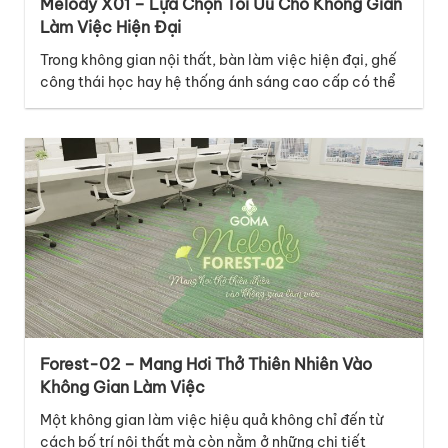
Melody X01 – Lựa Chọn Tối Ưu Cho Không Gian
Làm Việc Hiện Đại
Trong không gian nội thất, bàn làm việc hiện đại, ghế
công thái học hay hệ thống ánh sáng cao cấp có thể
là những điểm nhấn nổi bật, nhưng lớp nền dưới chân
mới là chi tiết âm thầm kết nối mọi yếu tố lại với nhau.
Với thiết kế thuộc bộ sưu tập…
Forest-02 – Mang Hơi Thở Thiên Nhiên Vào
Không Gian Làm Việc
Một không gian làm việc hiệu quả không chỉ đến từ
cách bố trí nội thất mà còn nằm ở những chi tiết