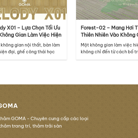
dy X01 – Lựa Chọn Tối Ưu
Forest-02 – Mang Hơi 
Không Gian Làm Việc Hiện
Thiên Nhiên Vào Không 
Làm Việc
 không gian nội thất, bàn làm
Một không gian làm việc hi
hiện đại, ghế công thái học
không chỉ đến từ cách bố tr
ệ thống ánh sáng cao cấp có
thất mà còn nằm ở những ch
à những điểm nhấn nổi bật,
tưởng chừng nhỏ như bề mặ
 lớp nền dưới chân mới là chi
Thuộc bộ sưu tập Melody,
âm thầm kết nối mọi yếu tố lại
Forest-02 mang đến cảm g
hau. Với thiết kế thuộc bộ sưu
mới và năng động, lấy cảm
những đường nét tự…
GOMA
thảm GOMA - Chuyên cung cấp các loại
hảm trang trí, thảm trải sàn