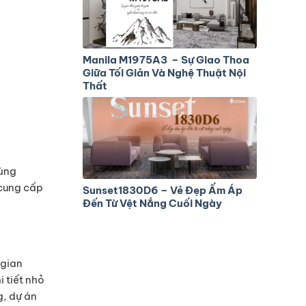
Manila M1975A3 – Sự Giao Thoa
Giữa Tối Giản Và Nghệ Thuật Nội
Thất
cùng
 cung cấp
Sunset1830D6 – Vẻ Đẹp Ấm Áp
Đến Từ Vệt Nắng Cuối Ngày
 gian
 tiết nhỏ
g, dự án