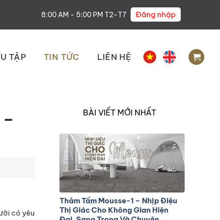
Đăng nhập
8:00 AM - 5:00 PM T2-T7
U TẬP
TIN TỨC
LIÊN HỆ
BÀI VIẾT MỚI NHẤT
 –
Thảm Tấm Mousse-1 – Nhịp Điệu
Thị Giác Cho Không Gian Hiện
ười có yêu
Đại, Sang Trọng Và Chuyên