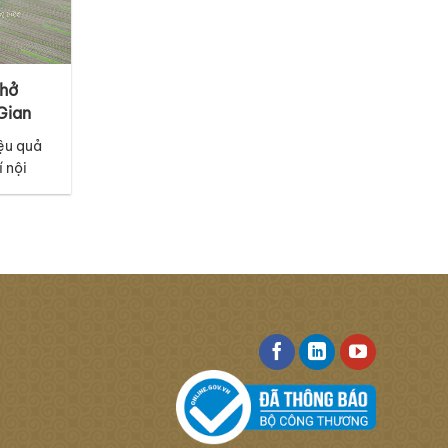
Thở
Gian
ệu quả
í nội
i tiết
t sàn.
 mã thảm
iác tươi
 hứng từ