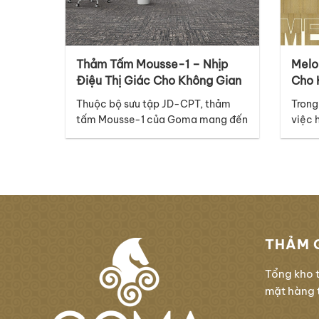
Thảm Tấm Mousse-1 – Nhịp
Melo
Điệu Thị Giác Cho Không Gian
Cho 
Hiện Đại, Sang Trọng Và
Đại
Thuộc bộ sưu tập JD-CPT, thảm
Trong
Chuyên Nghiệp
tấm Mousse-1 của Goma mang đến
việc 
một ngôn ngữ thiết kế đầy tinh tế,
hay h
hiện đại và giàu cảm xúc, phù hợp
thể l
với nhiều không gian thương mại
nhưng
cao cấp. Điểm nổi bật của mã
tiết 
thảm Mousse-1 nằm ở thiết kế
với n
graphic với những đường vân dọc
tập…
đan xen…
THẢM 
Tổng kho 
mặt hàng t