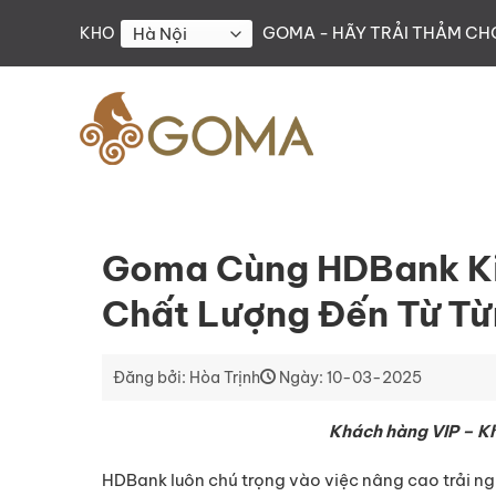
Skip
GOMA - HÃY TRẢI THẢM C
KHO
to
content
Goma Cùng HDBank Kiế
Chất Lượng Đến Từ Từ
Đăng bởi: Hòa Trịnh
Ngày: 10-03-2025
Khách hàng VIP – Khô
HDBank luôn chú trọng vào việc nâng cao trải n