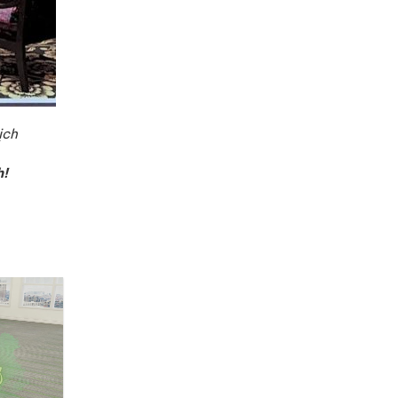
ịch
h!