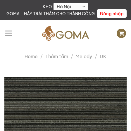
Skip
KHO
to
Đăng nhập
GOMA - HÃY TRẢI THẢM CHO THÀNH CÔNG
content
Home
/
Thảm tấm
/
Melody
/
DK