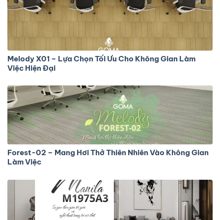
Melody X01 – Lựa Chọn Tối Ưu Cho Không Gian Làm
Việc Hiện Đại
Forest-02 – Mang Hơi Thở Thiên Nhiên Vào Không Gian
Làm Việc