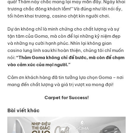
quá! Thảm này chắc mang lại may mắn đây. Ngày khai
trương chắc đông khách lắm!” Và đúng như lời nói ấy,
tối hôm khai trương, casino chật kín người chơi.
Dự án không chỉ là minh chứng cho chất lượng và sự
tận tâm của Goma, mà còn để lại những kỷ niệm đẹp
và những nụ cười hạnh phúc. Nhìn lại không gian
casino lung linh sau khi hoàn thiện, chúng tôi chỉ muốn
nói:
“Thảm Goma không chỉ để bước, mà còn để chạm
vào cảm xúc của mọi người.”
Cảm ơn khách hàng đã tin tưởng lựa chọn Goma – nơi
mang đến chất lượng và giá trị vượt xa mong đợi!
Carpet for Success!
Bài viết khác