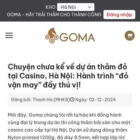
Skip
KHO
to
Đăng nhập
GOMA - HÃY TRẢI THẢM CHO THÀNH CÔNG
content
Chuyện chưa kể về dự án thảm đỏ
tại Casino, Hà Nội: Hành trình “đỏ
vận may” đầy thú vị!
Đăng bởi: Thanh Hà (MHKB)
Ngày: 02-12-2024
Mới đây, Goma chúng tôi rất tự hào khi đồng hành
cùng đại lý trong dự án thi công thảm trải sàn cho một
casino cao cấp tại Hà Nội. Dự án sử dụng dòng thảm
Nylon printed 1200g, độ dày 9.5mm, kết hợp lớp lót