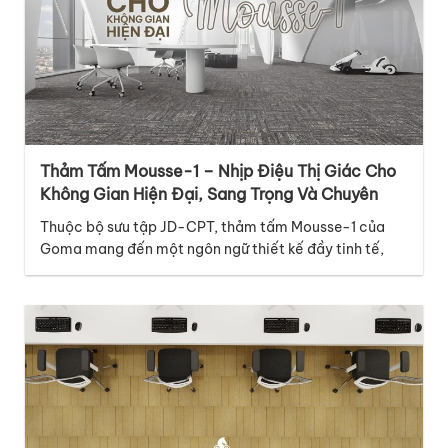
Thảm Tấm Mousse-1 – Nhịp Điệu Thị Giác Cho
Không Gian Hiện Đại, Sang Trọng Và Chuyên
Nghiệp
Thuộc bộ sưu tập JD-CPT, thảm tấm Mousse-1 của
Goma mang đến một ngôn ngữ thiết kế đầy tinh tế,
hiện đại và giàu cảm xúc, phù hợp với nhiều không
gian thương mại cao cấp. Điểm nổi bật của mã thảm
Mousse-1 nằm ở thiết kế graphic với những đường vân
dọc đan xen…