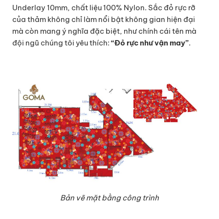
Underlay 10mm, chất liệu 100% Nylon. Sắc đỏ rực rỡ
của thảm không chỉ làm nổi bật không gian hiện đại
mà còn mang ý nghĩa đặc biệt, như chính cái tên mà
đội ngũ chúng tôi yêu thích:
“Đỏ rực như vận may”
.
Bản vẽ mặt bằng công trình