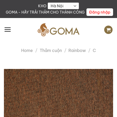
Skip
KHO
to
Đăng nhập
GOMA - HÃY TRẢI THẢM CHO THÀNH CÔNG
content
Home
/
Thảm cuộn
/
Rainbow
/
C