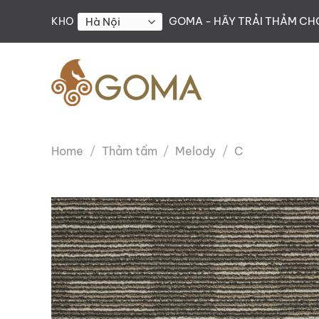
Skip
GOMA - HÃY TRẢI THẢM C
KHO
to
content
Home
/
Thảm tấm
/
Melody
/
C