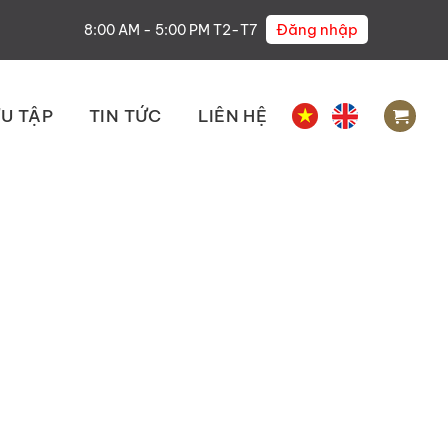
Đăng nhập
8:00 AM - 5:00 PM T2-T7
U TẬP
TIN TỨC
LIÊN HỆ