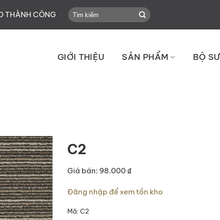
Search
HO THÀNH CÔNG
for:
GIỚI THIỆU
SẢN PHẨM
BỘ SƯ
C2
Giá bán: 98.000 ₫
Đăng nhập để xem tồn kho
Mã:
C2