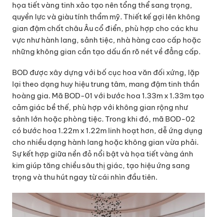
họa tiết vàng tinh xảo tạo nên tổng thể sang trọng,
quyền lực và giàu tính thẩm mỹ. Thiết kế gợi lên không
gian đậm chất châu Âu cổ điển, phù hợp cho các khu
vực như hành lang, sảnh tiệc, nhà hàng cao cấp hoặc
những không gian cần tạo dấu ấn rõ nét về đẳng cấp.
BOD được xây dựng với bố cục hoa văn đối xứng, lặp
lại theo dạng huy hiệu trung tâm, mang đậm tinh thần
hoàng gia. Mã BOD-01 với bước hoa 1.33m x 1.33m tạo
cảm giác bề thế, phù hợp với không gian rộng như
sảnh lớn hoặc phòng tiệc. Trong khi đó, mã BOD-02
có bước hoa 1.22m x 1.22m linh hoạt hơn, dễ ứng dụng
cho nhiều dạng hành lang hoặc không gian vừa phải.
Sự kết hợp giữa nền đỏ nổi bật và họa tiết vàng ánh
kim giúp tăng chiều sâu thị giác, tạo hiệu ứng sang
trọng và thu hút ngay từ cái nhìn đầu tiên.