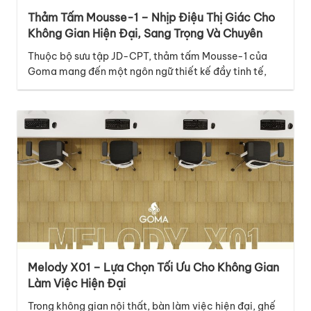
Thảm Tấm Mousse-1 – Nhịp Điệu Thị Giác Cho
Không Gian Hiện Đại, Sang Trọng Và Chuyên
Nghiệp
Thuộc bộ sưu tập JD-CPT, thảm tấm Mousse-1 của
Goma mang đến một ngôn ngữ thiết kế đầy tinh tế,
hiện đại và giàu cảm xúc, phù hợp với nhiều không
gian thương mại cao cấp. Điểm nổi bật của mã thảm
Mousse-1 nằm ở thiết kế graphic với những đường vân
dọc đan xen…
Melody X01 – Lựa Chọn Tối Ưu Cho Không Gian
Làm Việc Hiện Đại
Trong không gian nội thất, bàn làm việc hiện đại, ghế