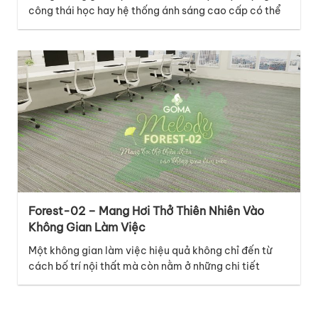
công thái học hay hệ thống ánh sáng cao cấp có thể
là những điểm nhấn nổi bật, nhưng lớp nền dưới chân
mới là chi tiết âm thầm kết nối mọi yếu tố lại với nhau.
Với thiết kế thuộc bộ sưu tập…
Forest-02 – Mang Hơi Thở Thiên Nhiên Vào
Không Gian Làm Việc
Một không gian làm việc hiệu quả không chỉ đến từ
cách bố trí nội thất mà còn nằm ở những chi tiết
tưởng chừng nhỏ như bề mặt sàn. Thuộc bộ sưu tập
Melody, mã thảm Forest-02 mang đến cảm giác tươi
mới và năng động, lấy cảm hứng từ những đường nét