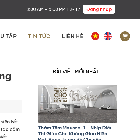
Đăng nhập
8:00 AM - 5:00 PM T2-T7
U TẬP
TIN TỨC
LIÊN HỆ
BÀI VIẾT MỚI NHẤT
ộng
hiên kết
Thảm Tấm Mousse-1 – Nhịp Điệu
, tạo cảm
Thị Giác Cho Không Gian Hiện
iết.
Đại, Sang Trọng Và Chuyên