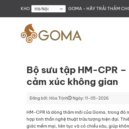
Skip
GOMA - HÃY TRẢI THẢM C
KHO
to
content
Bộ sưu tập HM-CPR – 
cảm xúc không gian
Đăng bởi: Hòa Trịnh
Ngày: 11-05-2026
HM-CPR là dòng thảm mới của Goma, trong đó nổi
hợp tinh thần nghệ thuật trừu tượng hiện đại. Th
giác mềm mại, liên tục và có chiều sâu, giúp khô