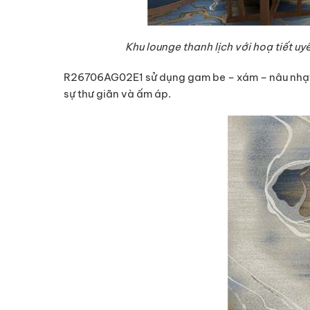
Khu lounge thanh lịch với hoạ tiết uy
R26706AG02E1 sử dụng gam be – xám – nâu nhạt,
sự thư giãn và ấm áp.