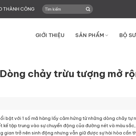
Search
HO THÀNH CÔNG
for:
GIỚI THIỆU
SẢN PHẨM
BỘ SƯ
Dòng chảy trừu tượng mở r
 bật với 1 số mã hàng lấy cảm hứng từ những dòng chảy tự n
iết kế tập trung vào sự chuyển động của đường nét và màu sắc
ng gian trở nên sinh động nhưng vẫn giữ được sự hài hòa cần th