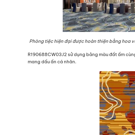
Phòng tiệc hiện đại được hoàn thiện bằng hoa v
R190688CW03J2 sử dụng bảng màu đất ấm cùng 
mang dấu ấn cá nhân.