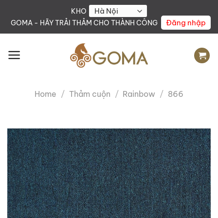
Skip
KHO
to
Đăng nhập
GOMA - HÃY TRẢI THẢM CHO THÀNH CÔNG
content
Home
/
Thảm cuộn
/
Rainbow
/
866