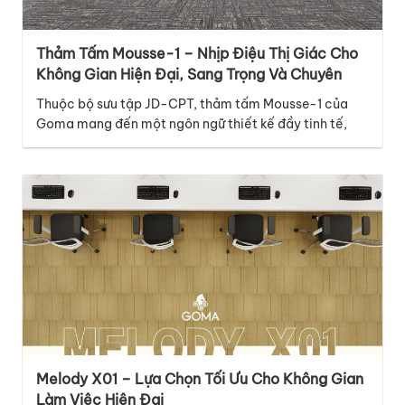
Thảm Tấm Mousse-1 – Nhịp Điệu Thị Giác Cho
Không Gian Hiện Đại, Sang Trọng Và Chuyên
Nghiệp
Thuộc bộ sưu tập JD-CPT, thảm tấm Mousse-1 của
Goma mang đến một ngôn ngữ thiết kế đầy tinh tế,
hiện đại và giàu cảm xúc, phù hợp với nhiều không
gian thương mại cao cấp. Điểm nổi bật của mã thảm
Mousse-1 nằm ở thiết kế graphic với những đường vân
dọc đan xen…
Melody X01 – Lựa Chọn Tối Ưu Cho Không Gian
Làm Việc Hiện Đại