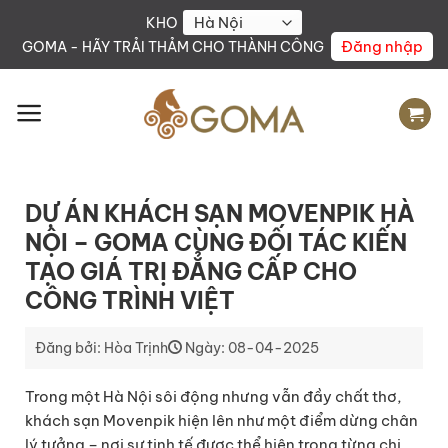
Skip
KHO
to
Đăng nhập
GOMA - HÃY TRẢI THẢM CHO THÀNH CÔNG
content
DỰ ÁN KHÁCH SẠN MOVENPIK HÀ
NỘI – GOMA CÙNG ĐỐI TÁC KIẾN
TẠO GIÁ TRỊ ĐẲNG CẤP CHO
CÔNG TRÌNH VIỆT
Đăng bởi: Hòa Trịnh
Ngày: 08-04-2025
Trong một Hà Nội sôi động nhưng vẫn đầy chất thơ,
khách sạn Movenpik hiện lên như một điểm dừng chân
lý tưởng – nơi sự tinh tế được thể hiện trong từng chi