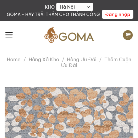
Skip
KHO
to
Đăng nhập
GOMA - HÃY TRẢI THẢM CHO THÀNH CÔNG
content
Home
/
Hàng Xả Kho
/
Hàng Ưu Đãi
/
Thảm Cuộn
Ưu Đãi